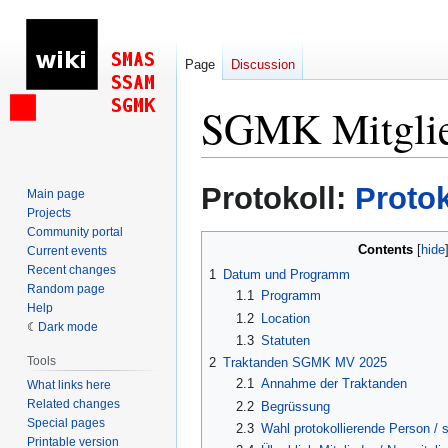
Page
Discussion
SGMK Mitglie
Jump
Jump
Protokoll:
Proto
Main page
to
to
Projects
navigation
search
Community portal
Contents
Current events
Recent changes
1
Datum und Programm
Random page
1.1
Programm
Help
1.2
Location
Dark mode
1.3
Statuten
Tools
2
Traktanden SGMK MV 2025
2.1
Annahme der Traktanden
What links here
Related changes
2.2
Begrüssung
Special pages
2.3
Wahl protokollierende Person /
Printable version