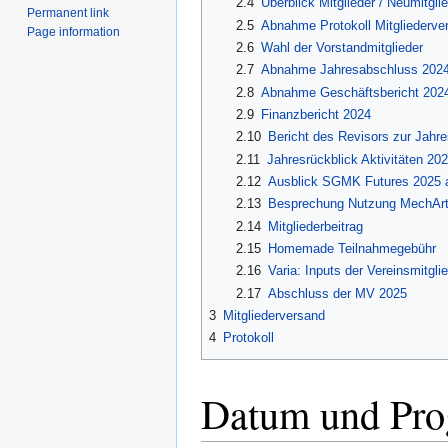
2.4
Überblick Mitglieder / Neumitgli
Permanent link
2.5
Abnahme Protokoll Mitgliederv
Page information
2.6
Wahl der Vorstandmitglieder
2.7
Abnahme Jahresabschluss 202
2.8
Abnahme Geschäftsbericht 202
2.9
Finanzbericht 2024
2.10
Bericht des Revisors zur Jahr
2.11
Jahresrückblick Aktivitäten 20
2.12
Ausblick SGMK Futures 2025 
2.13
Besprechung Nutzung MechArt
2.14
Mitgliederbeitrag
2.15
Homemade Teilnahmegebühr
2.16
Varia: Inputs der Vereinsmitgli
2.17
Abschluss der MV 2025
3
Mitgliederversand
4
Protokoll
Datum und Pr