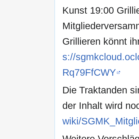
Kunst 19:00 Grill
Mitgliederversa
Grillieren könnt i
s://sgmkcloud.oc
Rq79FfCWY
Die Traktanden s
der Inhalt wird n
wiki/SGMK_Mitgl
Weitere Vorschläg