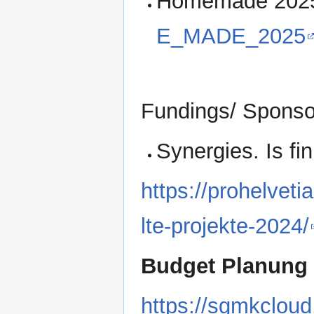
Homemade 20
E_MADE_2025
Fundings/ Sponso
Synergies. Is f
https://prohelvet
lte-projekte-2024/
Budget Planung
https://sgmkclou